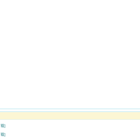
下载]
下载]