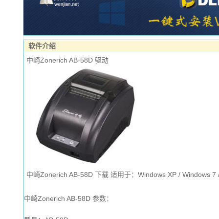
软件介绍
中崎Zonerich AB-58D 驱动
中崎Zonerich AB-58D 下载 适用于：Windows XP / Windows 7
中崎Zonerich AB-58D 参数：