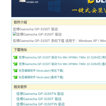
软件介绍
佳博Gainscha GP-3150T 驱动
佳博Gainscha GP-3150T 条码下载 适用于：Windows XP / Win
下载地址
佳博Gainscha GP-3150T 驱动 For Win XP/Win 7/Win 10 32/64位 
佳博Gainscha GP-3150T 驱动 For Win XP/Win 7/Win 10 32/64位 
标签编辑软件 NiceLabel [电信下载]
标签编辑软件 NiceLabel [备用下载]
相关软件
佳博Gainscha GP-3150TN 驱动
佳博Gainscha GP-3150T 驱动
佳博Gainscha GP-3150TIN 驱动