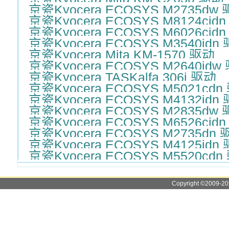
京瓷Kyocera ECOSYS M2735dw
京瓷Kyocera ECOSYS M8124cid
京瓷Kyocera ECOSYS M6026cid
京瓷Kyocera ECOSYS M3540idn
京瓷Kyocera Mita KM-1570 驱动
京瓷Kyocera ECOSYS M2640idw
京瓷Kyocera TASKalfa 306i 驱动
京瓷Kyocera ECOSYS M5021cdn
京瓷Kyocera ECOSYS M4132idn
京瓷Kyocera ECOSYS M2835dw
京瓷Kyocera ECOSYS M6526cid
京瓷Kyocera ECOSYS M2735dn
京瓷Kyocera ECOSYS M4125idn
京瓷Kyocera ECOSYS M5520cdn
Copyright ©2009-2