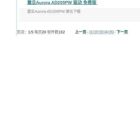
震旦Aurora AD209PW 驱动 免费版
发布日期：2020-05-15
震旦Aurora AD209PW 激光下载
适用于： ...
版本：V1.2.0
页次：
发布日期：2019年08月05日
1
/
5
每页
20
软件数
102
上一页
-
[1]
[2]
[3]
[4]
[5]
-
下一页
适用于：Windo ...