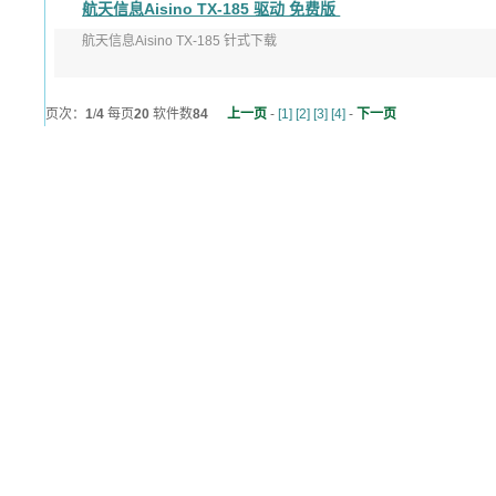
航天信息Aisino TX-185 驱动 免费版
发布日期：2019年9月6日
航天信息Aisino TX-185 针式下载
适用于：W ...
版本：1.120.0.0
页次：
发布日期：2019年9月6日
1
/
4
每页
20
软件数
84
上一页
-
[1]
[2]
[3]
[4]
-
下一页
适用于：Wind ...