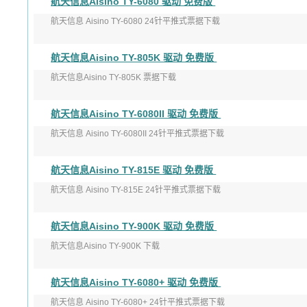
航天信息Aisino TY-6080 驱动 免费版
发布日期：2019年9月6日
航天信息 Aisino TY-6080 24针平推式票据下载
...
版本：1.120.0.0
航天信息Aisino TY-805K 驱动 免费版
发布日期：2019年9月6日
航天信息Aisino TY-805K 票据下载
适 ...
版本：1.120.0.0
航天信息Aisino TY-6080II 驱动 免费版
发布日期：2019年9月6日
航天信息 Aisino TY-6080II 24针平推式票据下载
适用于：Wi ...
版本：1.120.0.0
航天信息Aisino TY-815E 驱动 免费版
发布日期：2019年9月6日
航天信息 Aisino TY-815E 24针平推式票据下载
版本：1.120.0.0
航天信息Aisino TY-900K 驱动 免费版
发布日期：2019年9月6日
航天信息Aisino TY-900K 下载
...
版本：1.120.0.0
航天信息Aisino TY-6080+ 驱动 免费版
发布日期：2019年9月6日
航天信息 Aisino TY-6080+ 24针平推式票据下载
适用于：Window ...