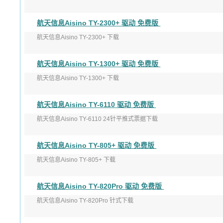
版本：1.120.0.0
航天信息Aisino TY-2300+ 驱动 免费版
发布日期：2019年9月6日
航天信息Aisino TY-2300+ 下载
...
版本：1.120.0.0
航天信息Aisino TY-1300+ 驱动 免费版
发布日期：2019年9月6日
航天信息Aisino TY-1300+ 下载
适用于：Window ...
版本：1.120.0.0
航天信息Aisino TY-6110 驱动 免费版
发布日期：2019年9月6日
航天信息Aisino TY-6110 24针平推式票据下载
适用于：Window ...
版本：1.120.0.0
航天信息Aisino TY-805+ 驱动 免费版
发布日期：2019年9月6日
航天信息Aisino TY-805+ 下载
适 ...
版本：1.120.0.0
航天信息Aisino TY-820Pro 驱动 免费版
发布日期：2019年9月6日
航天信息Aisino TY-820Pro 针式下载
适用于：Windows ...
版本：1.120.0.0