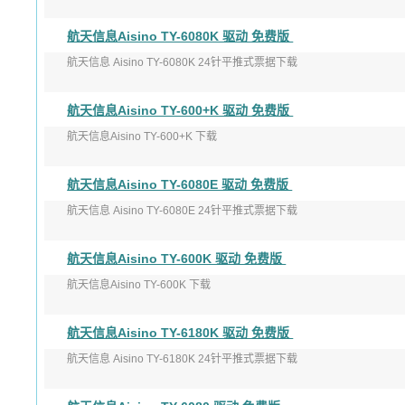
版本：1.120.0.0
航天信息Aisino TY-6080K 驱动 免费版
发布日期：2019年9月6日
航天信息 Aisino TY-6080K 24针平推式票据下载
...
版本：1.120.0.0
航天信息Aisino TY-600+K 驱动 免费版
发布日期：2019年9月6日
航天信息Aisino TY-600+K 下载
...
版本：1.120.0.0
航天信息Aisino TY-6080E 驱动 免费版
发布日期：2019年9月6日
航天信息 Aisino TY-6080E 24针平推式票据下载
适用于：Windo ...
版本：1.120.0.0
航天信息Aisino TY-600K 驱动 免费版
发布日期：2019年9月6日
航天信息Aisino TY-600K 下载
...
版本：1.120.0.0
航天信息Aisino TY-6180K 驱动 免费版
发布日期：2019年9月6日
航天信息 Aisino TY-6180K 24针平推式票据下载
适用于：Window ...
版本：1.120.0.0