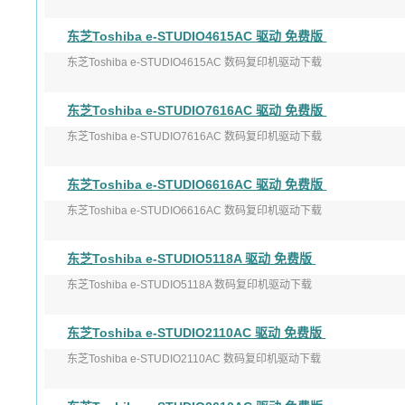
版本：7.212.4835.24
东芝Toshiba e-STUDIO4615AC 驱动 免费版
发布日期：2020-09- ...
东芝Toshiba e-STUDIO4615AC 数码复印机驱动下载
版本：7.212.4835.24
东芝Toshiba e-STUDIO7616AC 驱动 免费版
发布日期：2020-09- ...
东芝Toshiba e-STUDIO7616AC 数码复印机驱动下载
版本：7.212.4835.24
东芝Toshiba e-STUDIO6616AC 驱动 免费版
发布日期：2020-09- ...
东芝Toshiba e-STUDIO6616AC 数码复印机驱动下载
版本：7.212.4835.24
东芝Toshiba e-STUDIO5118A 驱动 免费版
发布日期：2020-09- ...
东芝Toshiba e-STUDIO5118A 数码复印机驱动下载
版本：7.212.4835.24
东芝Toshiba e-STUDIO2110AC 驱动 免费版
发布日期：2020-09-08 ...
东芝Toshiba e-STUDIO2110AC 数码复印机驱动下载
版本：7.212.4835.24