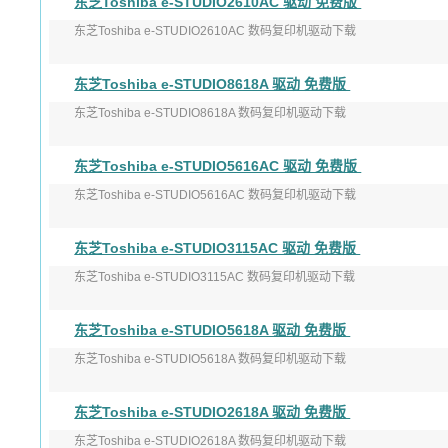
东芝Toshiba e-STUDIO2610AC 驱动 免费版
发布日期：2020-09- ...
东芝Toshiba e-STUDIO2610AC 数码复印机驱动下载
版本：7.212.4835.24
东芝Toshiba e-STUDIO8618A 驱动 免费版
发布日期：2020-09- ...
东芝Toshiba e-STUDIO8618A 数码复印机驱动下载
版本：7.212.4835.24
东芝Toshiba e-STUDIO5616AC 驱动 免费版
发布日期：2020-09-08 ...
东芝Toshiba e-STUDIO5616AC 数码复印机驱动下载
版本：7.212.4835.24
东芝Toshiba e-STUDIO3115AC 驱动 免费版
发布日期：2020-09- ...
东芝Toshiba e-STUDIO3115AC 数码复印机驱动下载
版本：7.212.4835.24
东芝Toshiba e-STUDIO5618A 驱动 免费版
发布日期：2020-09- ...
东芝Toshiba e-STUDIO5618A 数码复印机驱动下载
版本：7.212.4835.24
东芝Toshiba e-STUDIO2618A 驱动 免费版
发布日期：2020-09-08 ...
东芝Toshiba e-STUDIO2618A 数码复印机驱动下载