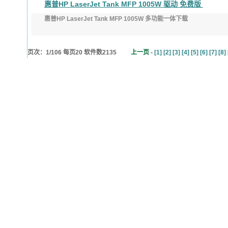
惠普HP LaserJet Tank MFP 1005W 驱动 免费版
发布日期：2022年3月24日
惠普HP LaserJet Tank MFP 1005W 多功能一体下载
版本：56.2.5271
页次：
发布日期：2022年2月7日 ...
1
/
106
每页
20
软件数
2135
上一页
-
[1]
[2]
[3]
[4]
[5]
[6]
[7]
[8]