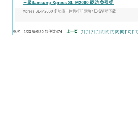
三星Samsung Xpress SL-M2060 驱动 免费版
发布日期：2017年9月1日
Xpress SL-M2060 多功能一体机打印驱动 / 扫描驱动下载
适用于：W ...
版本: V3.00.11.01:00
页次：
发布日期: 2017 ...
1
/
23
每页
20
软件数
474
上一页
-
[1]
[2]
[3]
[4]
[5]
[6]
[7]
[8]
[9]
[10]
[11